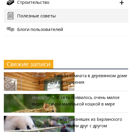
Строительство
Полезные советы
Блоги пользователей
Свежие записи
Разное
Ванная комната в деревянном доме
→
— фото для вдохновения
Новости
В сети появилось очень милое
→
видео с самой маленькой кошкой в мире
Новости
Панд-близняшек из Берлинского
→
зоопарка познакомили друг с другом