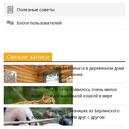
Полезные советы
Блоги пользователей
Свежие записи
Разное
Ванная комната в деревянном доме
→
— фото для вдохновения
Новости
В сети появилось очень милое
→
видео с самой маленькой кошкой в мире
Новости
Панд-близняшек из Берлинского
→
зоопарка познакомили друг с другом