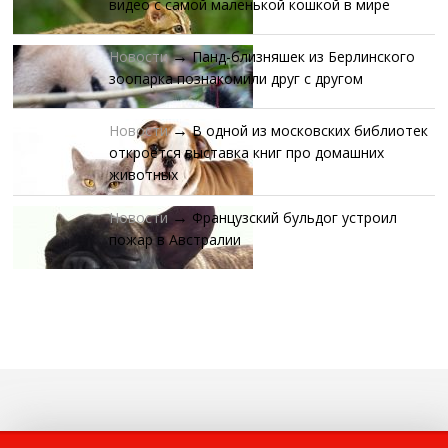
видео с самой маленькой кошкой в мире
Новости
Панд-близняшек из Берлинского
→
зоопарка познакомили друг с другом
Новости
В одной из московских библиотек
→
откроется выставка книг про домашних
животных
Новости
Французский бульдог устроил
→
пожар в Австралии