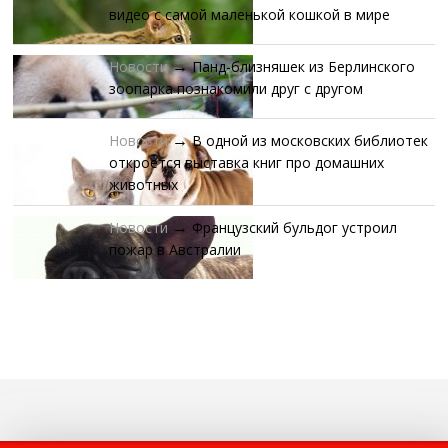
видео с самой маленькой кошкой в мире
Новости
Панд-близняшек из Берлинского
→
зоопарка познакомили друг с другом
Новости
В одной из московских библиотек
→
откроется выставка книг про домашних
животных
Новости
Французский бульдог устроил
→
пожар в Австралии