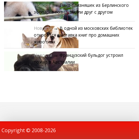
Новости
Панд-близняшек из Берлинского
→
зоопарка познакомили друг с другом
Новости
В одной из московских библиотек
→
откроется выставка книг про домашних
животных
Новости
Французский бульдог устроил
→
пожар в Австралии
Copyright © 2008-
2026