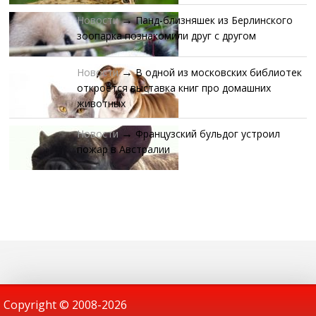
Новости
Панд-близняшек из Берлинского
→
зоопарка познакомили друг с другом
Новости
В одной из московских библиотек
→
откроется выставка книг про домашних
животных
Новости
Французский бульдог устроил
→
пожар в Австралии
Copyright © 2008-
2026