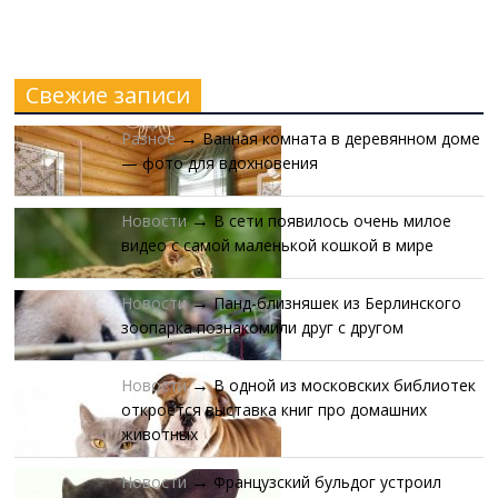
Свежие записи
Разное
Ванная комната в деревянном доме
→
— фото для вдохновения
Новости
В сети появилось очень милое
→
видео с самой маленькой кошкой в мире
Новости
Панд-близняшек из Берлинского
→
зоопарка познакомили друг с другом
Новости
В одной из московских библиотек
→
откроется выставка книг про домашних
животных
Новости
Французский бульдог устроил
→