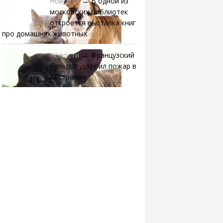
Новости
В одной из
→
московских библиотек
откроется выставка книг
про домашних животных
Новости
Французский
→
бульдог устроил пожар в
Австралии