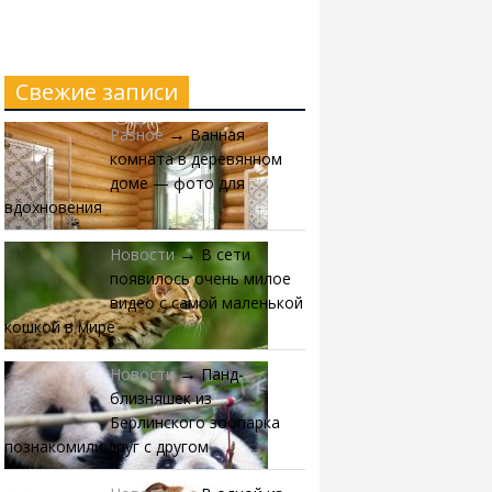
Свежие записи
Разное
Ванная
→
комната в деревянном
доме — фото для
вдохновения
Новости
В сети
→
появилось очень милое
видео с самой маленькой
кошкой в мире
Новости
Панд-
→
близняшек из
Берлинского зоопарка
познакомили друг с другом