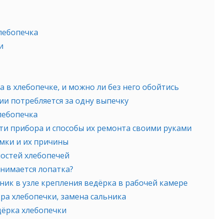
лебопечка
и
 в хлебопечке, и можно ли без него обойтись
и потребляется за одну выпечку
лебопечка
и прибора и способы их ремонта своими руками
мки и их причины
остей хлебопечей
снимается лопатка?
ник в узле крепления ведёрка в рабочей камере
ра хлебопечки, замена сальника
дёрка хлебопечки