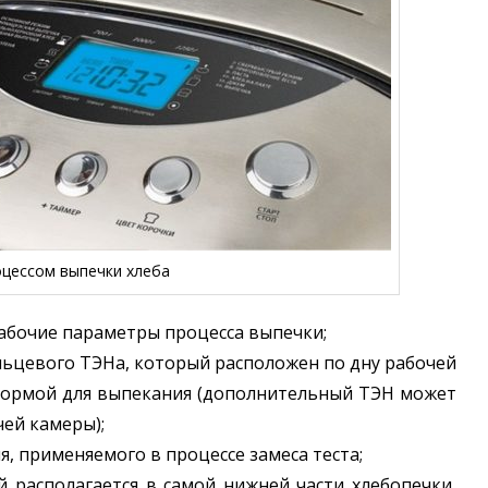
оцессом выпечки хлеба
абочие параметры процесса выпечки;
льцевого ТЭНа, который расположен по дну рабочей
формой для выпекания (дополнительный ТЭН может
чей камеры);
, применяемого в процессе замеса теста;
 располагается в самой нижней части хлебопечки,