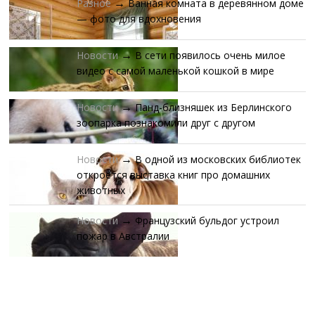
Разное
Ванная комната в деревянном доме
→
— фото для вдохновения
Новости
В сети появилось очень милое
→
видео с самой маленькой кошкой в мире
Новости
Панд-близняшек из Берлинского
→
зоопарка познакомили друг с другом
Новости
В одной из московских библиотек
→
откроется выставка книг про домашних
животных
Новости
Французский бульдог устроил
→
пожар в Австралии