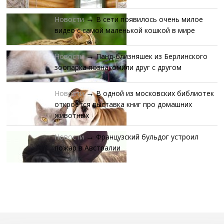
Новости
В сети появилось очень милое
→
видео с самой маленькой кошкой в мире
Новости
Панд-близняшек из Берлинского
→
зоопарка познакомили друг с другом
Новости
В одной из московских библиотек
→
откроется выставка книг про домашних
животных
Новости
Французский бульдог устроил
→
пожар в Австралии