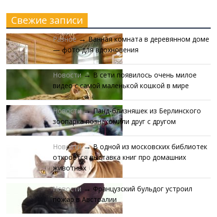
Свежие записи
Разное
Ванная комната в деревянном доме
→
— фото для вдохновения
Новости
В сети появилось очень милое
→
видео с самой маленькой кошкой в мире
Новости
Панд-близняшек из Берлинского
→
зоопарка познакомили друг с другом
Новости
В одной из московских библиотек
→
откроется выставка книг про домашних
животных
Новости
Французский бульдог устроил
→
пожар в Австралии