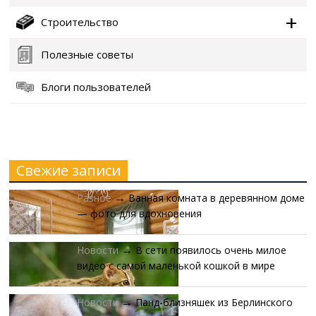
Строительство
Полезные советы
Блоги пользователей
Свежие записи
Разное
Ванная комната в деревянном доме
→
— фото для вдохновения
Новости
В сети появилось очень милое
→
видео с самой маленькой кошкой в мире
Новости
Панд-близняшек из Берлинского
→