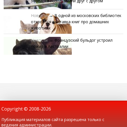
зоопарка познакомили друг с другом
Новости
В одной из московских библиотек
→
откроется выставка книг про домашних
животных
Новости
Французский бульдог устроил
→
пожар в Австралии
Copyright © 2008-
2026
Публикация материалов сайта разрешена только с
ведения администрации.