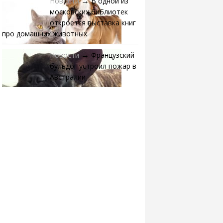
Новости
В одной из
→
московских библиотек
откроется выставка книг
про домашних животных
Новости
Французский
→
бульдог устроил пожар в
Австралии