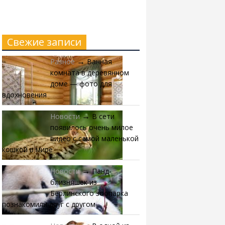
Свежие записи
Разное
Ванная
→
комната в деревянном
доме — фото для
вдохновения
Новости
В сети
→
появилось очень милое
видео с самой маленькой
кошкой в мире
Новости
Панд-
→
близняшек из
Берлинского зоопарка
познакомили друг с другом