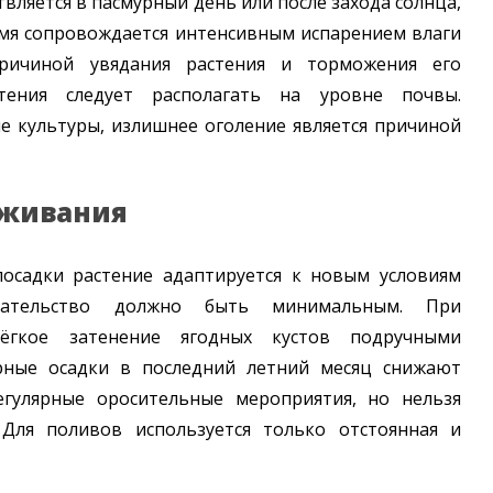
ляется в пасмурный день или после захода солнца,
емя сопровождается интенсивным испарением влаги
ричиной увядания растения и торможения его
тения следует располагать на уровне почвы.
е культуры, излишнее оголение является причиной
аживания
осадки растение адаптируется к новым условиям
шательство должно быть минимальным. При
лёгкое затенение ягодных кустов подручными
рные осадки в последний летний месяц снижают
егулярные оросительные мероприятия, но нельзя
 Для поливов используется только отстоянная и