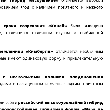
лый гибрид «Искушение»
отличается высокой
рованием ягод с наличием приятного и нежного
о срока созревания «Хоней»
была выведена
и, отличается отличным вкусом и стабильной
земляники «Кимберли»
отличается необычным
орые имеют одинаковую форму и привлекательную
т с несколькими волнами плодоношения
годами с насыщенным и очень сладким, приятным
ли себя и
российский высокоурожайный гибрид
орозоустойчивая гибридная форма «Мара де