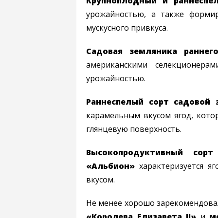
Крупноплодный и раннеспе
урожайностью, а также форми
мускусного привкуса.
Садовая земляника раннег
американскими селекционерам
урожайностью.
Раннеспелый сорт садовой 
карамельным вкусом ягод, кот
глянцевую поверхность.
Высокопродуктивный сор
«Альбион»
характеризуется я
вкусом.
Не менее хорошо зарекомендова
«Королева Елизавета II»
и
м