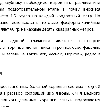
д клубнику необходимо выровнять граблями или
ем подготовительном этапе в почву вносится
счёта 1,5 ведра на каждый квадратный метр. На
разно использовать готовые фосфорно-калийные
ляет 60 гр. на каждые десять квадратных метров.
ми садовой земляники являются некоторые
лая горчица, люпин, вика и гречиха, овёс, фацелия,
 и зелень, а также лук, чеснок, морковь, редис и
и
пространённых болезней корневая система ягодной
 в раствор, состоящий из 5 л воды, ½ ч. л. медного
 Слишком длинные корешки слегка подрезаются
цами.