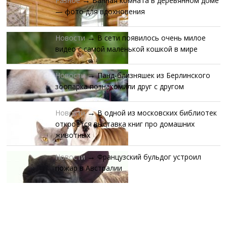
Разное
Ванная комната в деревянном доме
→
— фото для вдохновения
Новости
В сети появилось очень милое
→
видео с самой маленькой кошкой в мире
Новости
Панд-близняшек из Берлинского
→
зоопарка познакомили друг с другом
Новости
В одной из московских библиотек
→
откроется выставка книг про домашних
животных
Новости
Французский бульдог устроил
→
пожар в Австралии