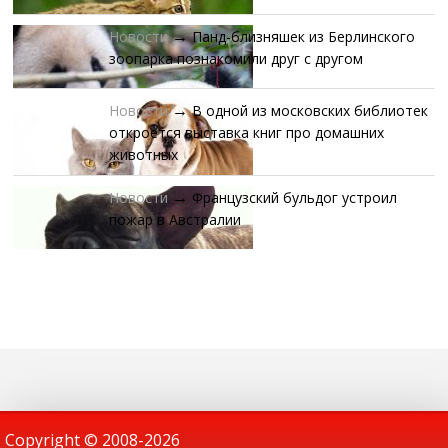
Новости
Панд-близняшек из Берлинского
→
зоопарка познакомили друг с другом
Новости
В одной из московских библиотек
→
откроется выставка книг про домашних
животных
Новости
Французский бульдог устроил
→
пожар в Австралии
Copyright © 2008-
2026