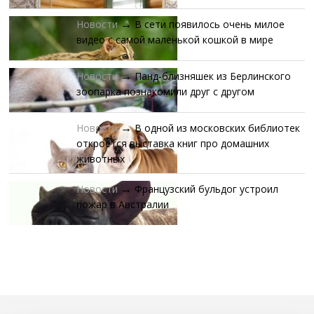
Новости
В сети появилось очень милое
→
видео с самой маленькой кошкой в мире
Новости
Панд-близняшек из Берлинского
→
зоопарка познакомили друг с другом
Новости
В одной из московских библиотек
→
откроется выставка книг про домашних
животных
Новости
Французский бульдог устроил
→
пожар в Австралии