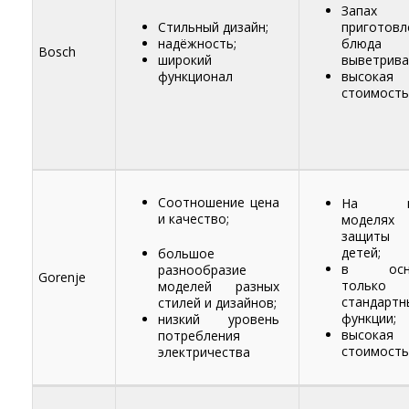
Запах
Стильный дизайн;
приготовл
надёжность;
блюда 
Bosch
широкий
выветрива
функционал
высокая
стоимость
Соотношение цена
На мн
и качество;
моделя
защит
детей;
большое
в осно
разнообразие
Gorenje
только
моделей разных
стандартн
стилей и дизайнов;
функции;
низкий уровень
высокая
потребления
стоимость
электричества