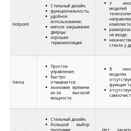
У неко
Стильный дизайн;
моделе
функциональность;
телескопи
удобное
направля
использование;
Hotpoint
комплекте
мягкое закрывание
разморозк
дверцы;
не везде;
хорошая
некачеств
термоизоляция
стекло у 
Простое
В неко
управление;
моделях
быстро
отсутству
Hansa
отмывается;
функция т
экономия времени
отсутству
из-за высокой
самоочист
мощности
Стильный дизайн;
большой выбор
программ;
Нет защи