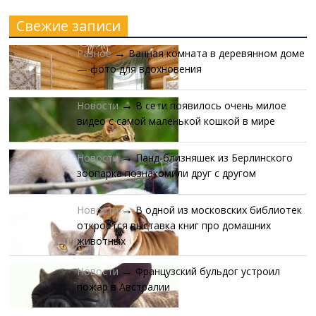
Свежие записи
Разное
Ванная комната в деревянном доме
→
— фото для вдохновения
Новости
В сети появилось очень милое
→
видео с самой маленькой кошкой в мире
Новости
Панд-близняшек из Берлинского
→
зоопарка познакомили друг с другом
Новости
В одной из московских библиотек
→
откроется выставка книг про домашних
животных
Новости
Французский бульдог устроил
→
пожар в Австралии