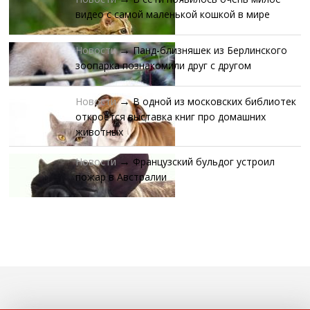
видео с самой маленькой кошкой в мире
Новости
Панд-близняшек из Берлинского
→
зоопарка познакомили друг с другом
Новости
В одной из московских библиотек
→
откроется выставка книг про домашних
животных
Новости
Французский бульдог устроил
→
пожар в Австралии