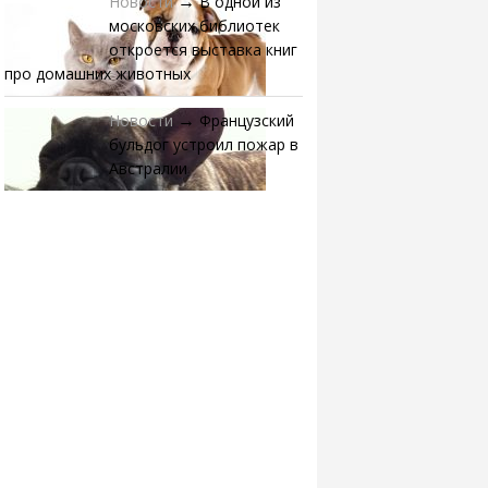
Новости
В одной из
→
московских библиотек
откроется выставка книг
про домашних животных
Новости
Французский
→
бульдог устроил пожар в
Австралии