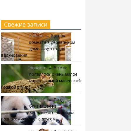
Свежие записи
Разное
Ванная
→
комната в деревянном
доме — фото для
вдохновения
Новости
В сети
→
появилось очень милое
видео с самой маленькой
кошкой в мире
Новости
Панд-
→
близняшек из
Берлинского зоопарка
познакомили друг с другом