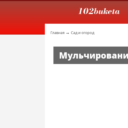
→
Главная
Сад и огород
Мульчировани