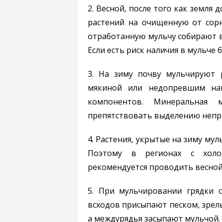
2. Весной, после того как земля
растений на очищенную от сор
отработанную мульчу собирают в
Если есть риск наличия в мульче 
3. На зиму почву мульчируют 
мякиной или недопревшим нав
компонентов. Минеральная 
препятствовать выделению непри
4. Растения, укрытые на зиму му
Поэтому в регионах с холо
рекомендуется проводить весной
5. При мульчировании грядки 
всходов присыпают песком, зрел
а междурядья засыпают мульчой.