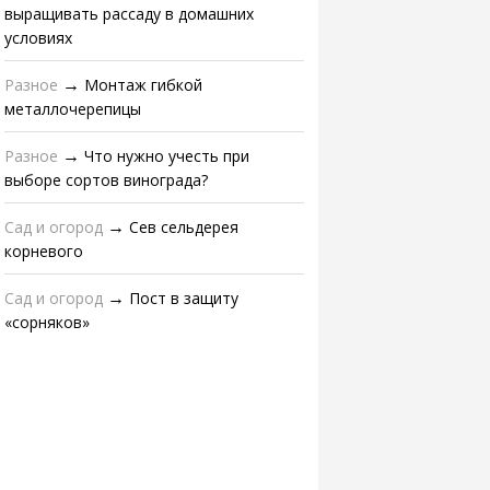
выращивать рассаду в домашних
условиях
Разное
Монтаж гибкой
→
металлочерепицы
Разное
Что нужно учесть при
→
выборе сортов винограда?
Сад и огород
Сев сельдерея
→
корневого
Сад и огород
Пост в защиту
→
«сорняков»